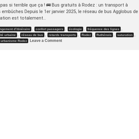
as si terrible que ça ! 🚌 Bus gratuits à Rodez : un transport à
embûches Depuis le 1er janvier 2025, le réseau de bus Agglobus de
ation est totalement…
,
,
,
,
ngement d’itinéraire
confort passagers
écologie
fréquence des lignes
,
,
,
,
,
,
ité urbaine
réseau de bus
retards transports
Rodez
Ruthénois
saturation
on
Leave a Comment
urbanisme Rodez
Bus
gratuits
à
Rodez
–
pas
si
terrible