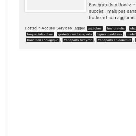
Bus gratuits à Rodez – p
succès… mais pas sans 
Rodez et son agglomér
Posted in
Accueil
,
Services
Tagged
,
,
agglobus
bus gratuits
cha
,
,
,
fréquentation bus
gratuité des transports
lignes modifiées
mobil
,
,
,
transition écologique
transports Aveyron
transports en commun