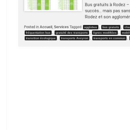
Bus gratuits à Rodez – p
succès… mais pas sans 
Rodez et son agglomér
Posted in
Accueil
,
Services
Tagged
,
,
agglobus
bus gratuits
cha
,
,
,
fréquentation bus
gratuité des transports
lignes modifiées
mobil
,
,
,
transition écologique
transports Aveyron
transports en commun