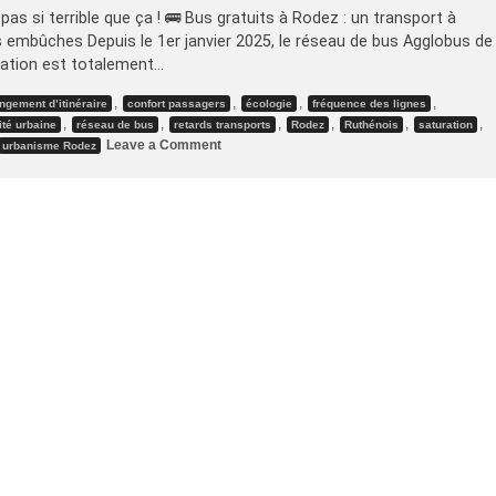
as si terrible que ça ! 🚌 Bus gratuits à Rodez : un transport à
embûches Depuis le 1er janvier 2025, le réseau de bus Agglobus de
ation est totalement…
,
,
,
,
ngement d’itinéraire
confort passagers
écologie
fréquence des lignes
,
,
,
,
,
,
ité urbaine
réseau de bus
retards transports
Rodez
Ruthénois
saturation
on
Leave a Comment
urbanisme Rodez
Bus
gratuits
à
Rodez
–
pas
si
terrible