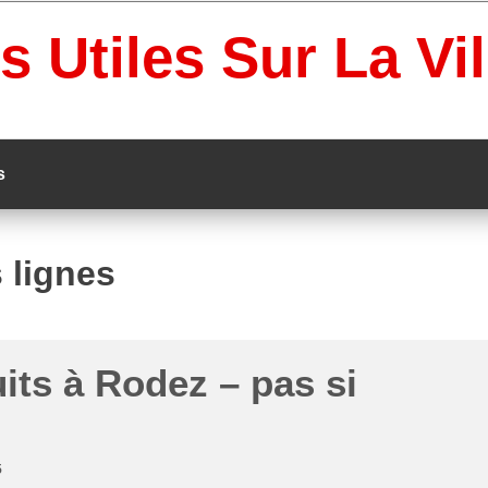
s Utiles Sur La Vi
s
 lignes
its à Rodez – pas si
5