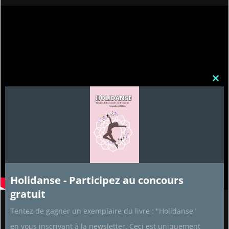
Clos
this
mod
Holidanse - Participez au concours
gratuit
Tentez de gagner un exemplaire du livre : "Holidanse"
Partenaires
en vous inscrivant à la newsletter. Ceci est uniquement