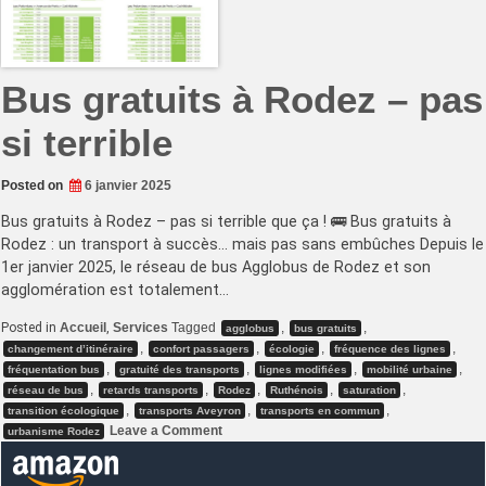
Bus gratuits à Rodez – pas
si terrible
Posted on
6 janvier 2025
Bus gratuits à Rodez – pas si terrible que ça ! 🚌 Bus gratuits à
Rodez : un transport à succès… mais pas sans embûches Depuis le
1er janvier 2025, le réseau de bus Agglobus de Rodez et son
agglomération est totalement…
Posted in
Accueil
,
Services
Tagged
,
,
agglobus
bus gratuits
,
,
,
,
changement d’itinéraire
confort passagers
écologie
fréquence des lignes
,
,
,
,
fréquentation bus
gratuité des transports
lignes modifiées
mobilité urbaine
,
,
,
,
,
réseau de bus
retards transports
Rodez
Ruthénois
saturation
,
,
,
transition écologique
transports Aveyron
transports en commun
on
Leave a Comment
urbanisme Rodez
Bus
gratuits
à