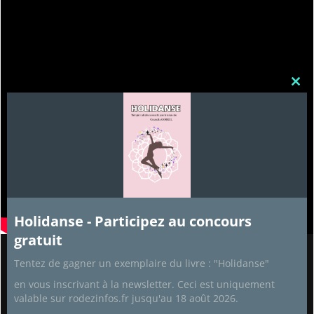
Clos
this
mod
Holidanse - Participez au concours
gratuit
Tentez de gagner un exemplaire du livre : "Holidanse"
Partenaires
en vous inscrivant à la newsletter. Ceci est uniquement
Recettes de cuisine
valable sur rodezinfos.fr jusqu'au 18 août 2026.
Aide Informatique