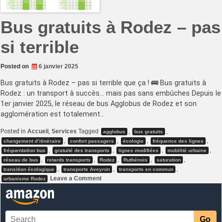
Bus gratuits à Rodez – pas
si terrible
Posted on
6 janvier 2025
Bus gratuits à Rodez – pas si terrible que ça ! 🚌 Bus gratuits à
Rodez : un transport à succès… mais pas sans embûches Depuis le
1er janvier 2025, le réseau de bus Agglobus de Rodez et son
agglomération est totalement…
Posted in
Accueil
,
Services
Tagged
,
,
agglobus
bus gratuits
,
,
,
,
changement d’itinéraire
confort passagers
écologie
fréquence des lignes
,
,
,
,
fréquentation bus
gratuité des transports
lignes modifiées
mobilité urbaine
,
,
,
,
,
réseau de bus
retards transports
Rodez
Ruthénois
saturation
,
,
,
transition écologique
transports Aveyron
transports en commun
on
Leave a Comment
urbanisme Rodez
Bus
gratuits
à
Rodez
–
pas