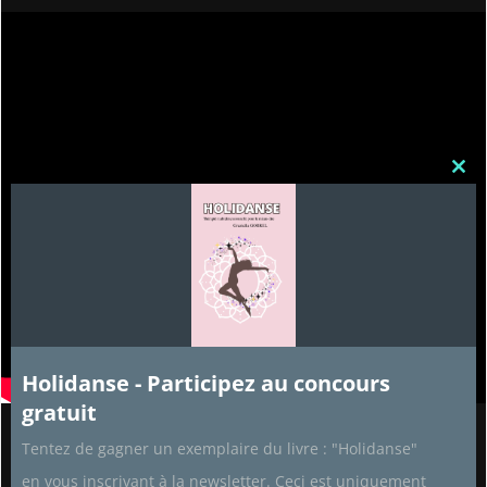
Clos
this
mod
Holidanse - Participez au concours
gratuit
Tentez de gagner un exemplaire du livre : "Holidanse"
Partenaires
en vous inscrivant à la newsletter. Ceci est uniquement