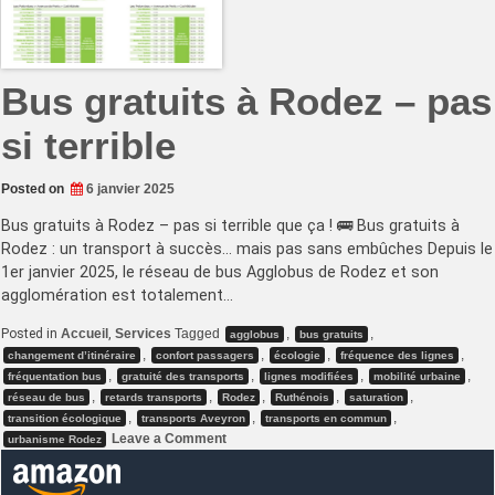
Bus gratuits à Rodez – pas
si terrible
Posted on
6 janvier 2025
Bus gratuits à Rodez – pas si terrible que ça ! 🚌 Bus gratuits à
Rodez : un transport à succès… mais pas sans embûches Depuis le
1er janvier 2025, le réseau de bus Agglobus de Rodez et son
agglomération est totalement…
Posted in
Accueil
,
Services
Tagged
,
,
agglobus
bus gratuits
,
,
,
,
changement d’itinéraire
confort passagers
écologie
fréquence des lignes
,
,
,
,
fréquentation bus
gratuité des transports
lignes modifiées
mobilité urbaine
,
,
,
,
,
réseau de bus
retards transports
Rodez
Ruthénois
saturation
,
,
,
transition écologique
transports Aveyron
transports en commun
on
Leave a Comment
urbanisme Rodez
Bus
gratuits
à