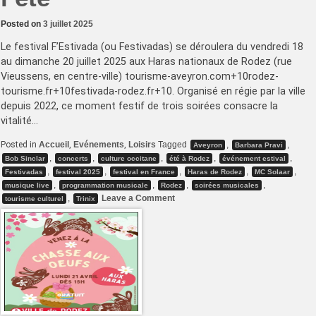
Posted on
3 juillet 2025
Le festival F’Estivada (ou Festivadas) se déroulera du vendredi 18
au dimanche 20 juillet 2025 aux Haras nationaux de Rodez (rue
Vieussens, en centre-ville) tourisme-aveyron.com+10rodez-
tourisme.fr+10festivada-rodez.fr+10. Organisé en régie par la ville
depuis 2022, ce moment festif de trois soirées consacre la
vitalité…
Posted in
Accueil
,
Evénements
,
Loisirs
Tagged
,
,
Aveyron
Barbara Pravi
,
,
,
,
,
Bob Sinclar
concerts
culture occitane
été à Rodez
événement estival
,
,
,
,
,
Festivadas
festival 2025
festival en France
Haras de Rodez
MC Solaar
,
,
,
,
musique live
programmation musicale
Rodez
soirées musicales
on
,
Leave a Comment
tourisme culturel
Trinix
Festivadas
2025
à
Rodez
–
le
rendez-
vous
musical
de
l’été