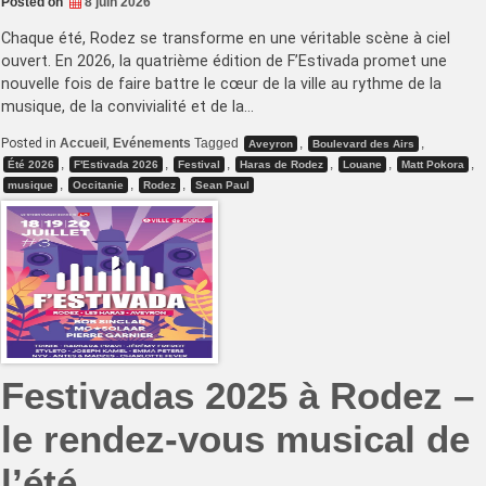
Posted on
8 juin 2026
Chaque été, Rodez se transforme en une véritable scène à ciel
ouvert. En 2026, la quatrième édition de F’Estivada promet une
nouvelle fois de faire battre le cœur de la ville au rythme de la
musique, de la convivialité et de la…
Posted in
Accueil
,
Evénements
Tagged
,
,
Aveyron
Boulevard des Airs
,
,
,
,
,
,
Été 2026
F'Estivada 2026
Festival
Haras de Rodez
Louane
Matt Pokora
,
,
,
musique
Occitanie
Rodez
Sean Paul
Festivadas 2025 à Rodez –
le rendez-vous musical de
l’été