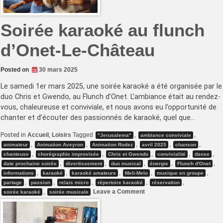
Soirée karaoké au flunch
d’Onet-Le-Château
Posted on
30 mars 2025
Le samedi 1er mars 2025, une soirée karaoké a été organisée par le
duo Chris et Gwendo, au Flunch d’Onet. L’ambiance était au rendez-
vous, chaleureuse et conviviale, et nous avons eu l’opportunité de
chanter et d’écouter des passionnés de karaoké, quel que…
Posted in
Accueil
,
Loisirs
Tagged
,
,
"Jerusalema"
ambiance conviviale
,
,
,
,
,
animateur
Animation Aveyron
Animation Rodez
avril 2025
chanson
,
,
,
,
,
chanteuse
chorégraphie improvisée
Chris et Gwendo
convivialité
danse
,
,
,
,
,
date prochaine soirée
divertissement
duo musical
énergie
Flunch d'Onet
,
,
,
,
,
informations
karaoké
karaoké amateurs
Meli-Melo
musique en groupe
,
,
,
,
,
partage
passion
relais micro
répertoire karaoké
réservation
on
,
Leave a Comment
soirée karaoké
soirée musicale
Soirée
karaoké
au
flunch