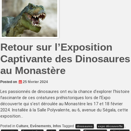
univers
artistiques
se
rencontrent
Retour sur l’Exposition
Captivante des Dinosaures
au Monastère
Posted on
25 février 2024
Les passionnés de dinosaures ont eu la chance d’explorer l’histoire
fascinante de ces créatures préhistoriques lors de l’Expo
découverte qui s’est déroulée au Monastère les 17 et 18 février
2024. Installée à la Salle Polyvalente, au 6, avenue du Ségala, cette
exposition…
Posted in
Culture
,
Evénements
,
Infos
Tagged
,
,
dinosaures
expo découverfte