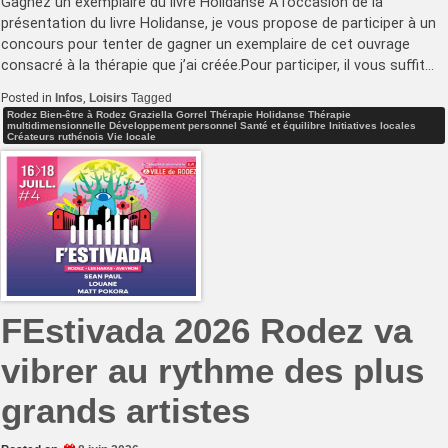
Gagnez un exemplaire du livre Holidanse À l’occasion de la
présentation du livre Holidanse, je vous propose de participer à un
concours pour tenter de gagner un exemplaire de cet ouvrage
consacré à la thérapie que j’ai créée.Pour participer, il vous suffit…
Posted in
Infos
,
Loisirs
Tagged
Rodez Bien-être à Rodez Graziella Gorrel Thérapie Holidanse Thérapie
multidimensionnelle Développement personnel Santé et équilibre Initiatives locales
Créateurs ruthénois Vie locale
FEstivada 2026 Rodez va
vibrer au rythme des plus
grands artistes