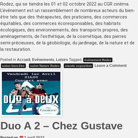
Rodez, qui se tiendra les 01 et 02 octobre 2022 au CGR cinéma.
L’événement est un rassemblement de nombreux acteurs du bien-
être tels que des thérapeutes, des praticiens, des commerces
équitables, des commerces écoresponsables, des habitats
écologiques, des environnements, des transports propres, des
aménagements, de l’esthétique, de la cosmétique, des pierres
semi-précieuses, de la géobiologie, du jardinage, de la nature et de
la restauration.
Posted in
Accueil
,
Evénements
,
Loisirs
Tagged
,
événement Rodez
on
,
,
Leave a Comment
salon bien-être
salon Nature Rodez
stands exposition
Salon
Nature
Bien-
Être
et
Santé
à
Rodez
Duo A 2 – Chez Gustave
Posted on
2 avril 2022