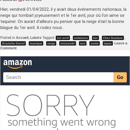
Hier, vendredi 01/04/2022, il y avait deux événements nationaux, la
neige qui tombait joyeusement et le 1er avril, jour où l’on aime se
taquiner. On aurait d’ailleurs pu penser que la neige était la bonne
blague du 1er avril. A rodez nous…
Posted in
Accueil
,
Loisirs
Tagged
,
,
,
,
1er avril
ambiance
bar
Chez Gustave
,
,
,
,
,
,
Leave a
Graziella Gorrel
musique
neige
onvasortir
ovs
sortie
tapas
on
Comment
Duo
A
2
–
Chez
Gustave