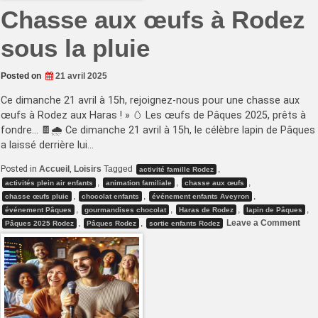
Chasse aux œufs à Rodez
sous la pluie
Posted on
21 avril 2025
Ce dimanche 21 avril à 15h, rejoignez-nous pour une chasse aux
œufs à Rodez aux Haras ! » 🥚 Les œufs de Pâques 2025, prêts à
fondre… 🍫🌧️ Ce dimanche 21 avril à 15h, le célèbre lapin de Pâques
a laissé derrière lui…
Posted in
Accueil
,
Loisirs
Tagged
,
activité famille Rodez
,
,
,
activités plein air enfants
animation familiale
chasse aux œufs
,
,
,
chasse œufs pluie
chocolat enfants
événement enfants Aveyron
,
,
,
,
événement Pâques
gourmandises chocolat
Haras de Rodez
lapin de Pâques
on
,
,
Leave a Comment
Pâques 2025 Rodez
Pâques Rodez
sortie enfants Rodez
Cha
aux
œuf
à
Rod
sou
la
plui