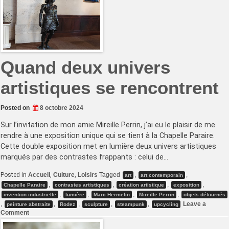
d’Onet-
Le-
Château
Quand deux univers
artistiques se rencontrent
Posted on
8 octobre 2024
Sur l’invitation de mon amie Mireille Perrin, j’ai eu le plaisir de me
rendre à une exposition unique qui se tient à la Chapelle Paraire.
Cette double exposition met en lumière deux univers artistiques
marqués par des contrastes frappants : celui de…
Posted in
Accueil
,
Culture
,
Loisirs
Tagged
,
,
art
art contemporain
,
,
,
,
Chapelle Paraire
contrastes artistiques
création artistique
exposition
,
,
,
,
invention industrielle
lumière
Marc Hermelin
Mireille Perrin
objets détournés
,
,
,
,
,
Leave a
peinture abstraite
Rodez
sculpture
steampunk
upcycling
on
Comment
Quand
deux