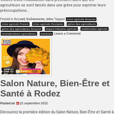
agriculteurs se sont lancés dans une grève pour exprimer leurs
préoccupations…
Posted in
Accueil
,
Evénements
,
Infos
Tagged
,
crise agricole Aveyron
,
,
,
crise agricole France
crise agricole Occitanie
grève des agriculteurs
,
,
,
grève des agriculteurs Aveyron
impact industrie agricole
mobilisation agricole
on
,
Leave a Comment
revendications agriculteurs
tracteurs
Manifestation
des
Agriculteurs
à
Rodez
:
Revendications
et
Impact
sur
l’Industrie
Agricole
Salon Nature, Bien-Être et
Santé à Rodez
Posted on
22 septembre 2022
Découvrez la première édition du Salon Nature, Bien-Être et Santé à