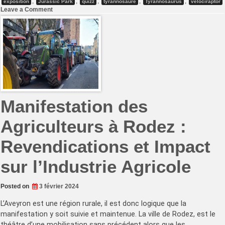
,
,
,
,
,
exposition
Jurassic Park
quizz
tyrannosaure
Tyrannosaurus
vélociraptor
on
Leave a Comment
Retour
sur
l’Exposition
Captivante
des
Dinosaures
au
Monastère
Manifestation des
Agriculteurs à Rodez :
Revendications et Impact
sur l’Industrie Agricole
Posted on
3 février 2024
L’Aveyron est une région rurale, il est donc logique que la
manifestation y soit suivie et maintenue. La ville de Rodez, est le
théâtre d’une mobilisation sans précédent alors que les