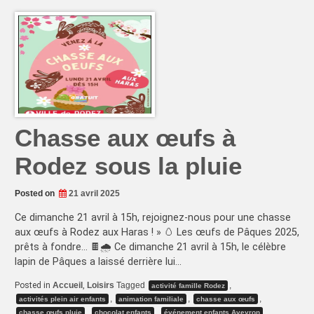
à
Rod
–
le
ren
vou
mus
de
l’été
Chasse aux œufs à
Rodez sous la pluie
Posted on
21 avril 2025
Ce dimanche 21 avril à 15h, rejoignez-nous pour une chasse
aux œufs à Rodez aux Haras ! » 🥚 Les œufs de Pâques 2025,
prêts à fondre… 🍫🌧️ Ce dimanche 21 avril à 15h, le célèbre
lapin de Pâques a laissé derrière lui…
Posted in
Accueil
,
Loisirs
Tagged
,
activité famille Rodez
,
,
,
activités plein air enfants
animation familiale
chasse aux œufs
,
,
,
chasse œufs pluie
chocolat enfants
événement enfants Aveyron