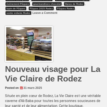
,
,
,
événement Pâques
gourmandises chocolat
Haras de Rodez
,
,
,
lapin de Pâques
Pâques 2025 Rodez
Pâques Rodez
on
Leave a Comment
sortie enfants Rodez
Chasse
aux
œufs
à
Rodez
sous
la
pluie
Nouveau visage pour La
Vie Claire de Rodez
Posted on
31 mars 2025
Située en plein cœur de Rodez, La Vie Claire est une véritable
caverne d’Ali-Baba pour toutes les personnes soucieuses de
leur santé et de leur alimentation. Cette boutique,