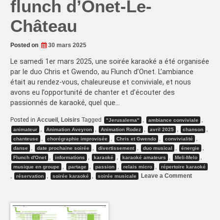
flunch d’Onet-Le-
Château
Posted on
30 mars 2025
Le samedi 1er mars 2025, une soirée karaoké a été organisée
par le duo Chris et Gwendo, au Flunch d’Onet. L’ambiance
était au rendez-vous, chaleureuse et conviviale, et nous
avons eu l’opportunité de chanter et d’écouter des
passionnés de karaoké, quel que…
Posted in
Accueil
,
Loisirs
Tagged
,
,
"Jerusalema"
ambiance conviviale
,
,
,
,
,
animateur
Animation Aveyron
Animation Rodez
avril 2025
chanson
,
,
,
,
chanteuse
chorégraphie improvisée
Chris et Gwendo
convivialité
,
,
,
,
,
danse
date prochaine soirée
divertissement
duo musical
énergie
,
,
,
,
,
Flunch d'Onet
informations
karaoké
karaoké amateurs
Meli-Melo
,
,
,
,
musique en groupe
partage
passion
relais micro
répertoire karaoké
on
,
,
,
Leave a Comment
réservation
soirée karaoké
soirée musicale
Soirée
karaoké
au
flunch
d’Onet-
Le-