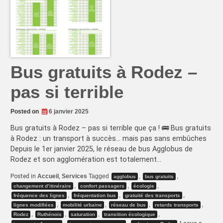
Château
Bus gratuits à Rodez –
pas si terrible
Posted on
6 janvier 2025
Bus gratuits à Rodez – pas si terrible que ça ! 🚌 Bus gratuits
à Rodez : un transport à succès… mais pas sans embûches
Depuis le 1er janvier 2025, le réseau de bus Agglobus de
Rodez et son agglomération est totalement…
Posted in
Accueil
,
Services
Tagged
,
,
agglobus
bus gratuits
,
,
,
changement d’itinéraire
confort passagers
écologie
,
,
,
fréquence des lignes
fréquentation bus
gratuité des transports
,
,
,
,
lignes modifiées
mobilité urbaine
réseau de bus
retards transports
,
,
,
,
Rodez
Ruthénois
saturation
transition écologique