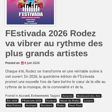
FEstivada 2026 Rodez
va vibrer au rythme des
plus grands artistes
Posted on
8 juin 2026
Chaque été, Rodez se transforme en une véritable scène à
ciel ouvert. En 2026, la quatrième édition de F’Estivada
promet une nouvelle fois de faire battre le cœur de la ville au
rythme de la musique, de la convivialité et de la…
Posted in
Accueil
,
Evénements
Tagged
,
,
Aveyron
Boulevard des Airs
,
,
,
,
,
Été 2026
F'Estivada 2026
Festival
Haras de Rodez
Louane
,
,
,
,
Matt Pokora
musique
Occitanie
Rodez
Sean Paul