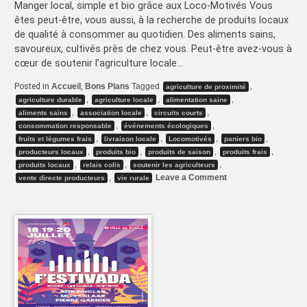
Manger local, simple et bio grâce aux Loco-Motivés Vous
êtes peut-être, vous aussi, à la recherche de produits locaux
de qualité à consommer au quotidien. Des aliments sains,
savoureux, cultivés près de chez vous. Peut-être avez-vous à
cœur de soutenir l’agriculture locale…
Posted in
Accueil
,
Bons Plans
Tagged
,
agriculture de proximité
,
,
,
agriculture durable
agriculture locale
alimentation saine
,
,
,
aliments sains
association locale
circuits courts
,
,
consommation responsable
événements écologiques
,
,
,
,
fruits et légumes frais
livraison locale
Locomotivés
paniers bio
,
,
,
,
producteurs locaux
produits bio
produits de saison
produits frais
,
,
,
produits locaux
relais colis
soutenir les agriculteurs
on
,
Leave a Comment
vente directe producteurs
vie rurale
Manger
local,
simple
et
bio
grâce
aux
Loco-
Motivés