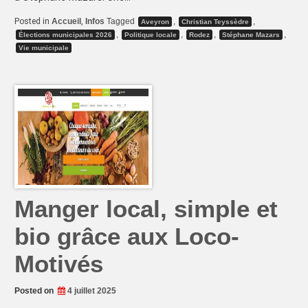
Posted in
Accueil
,
Infos
Tagged
,
,
Aveyron
Christian Teyssèdre
,
,
,
,
Élections municipales 2026
Politique locale
Rodez
Stéphane Mazars
Vie municipale
Manger local, simple et
bio grâce aux Loco-
Motivés
Posted on
4 juillet 2025