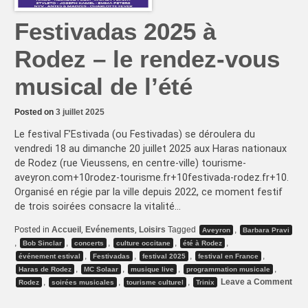
Festivadas 2025 à
Rodez – le rendez-vous
musical de l’été
Posted on
3 juillet 2025
Le festival F’Estivada (ou Festivadas) se déroulera du
vendredi 18 au dimanche 20 juillet 2025 aux Haras nationaux
de Rodez (rue Vieussens, en centre-ville) tourisme-
aveyron.com+10rodez-tourisme.fr+10festivada-rodez.fr+10.
Organisé en régie par la ville depuis 2022, ce moment festif
de trois soirées consacre la vitalité…
Posted in
Accueil
,
Evénements
,
Loisirs
Tagged
,
Aveyron
Barbara Pravi
,
,
,
,
,
Bob Sinclar
concerts
culture occitane
été à Rodez
,
,
,
,
événement estival
Festivadas
festival 2025
festival en France
,
,
,
,
Haras de Rodez
MC Solaar
musique live
programmation musicale
on
,
,
,
Leave a Comment
Rodez
soirées musicales
tourisme culturel
Trinix
Fes
202