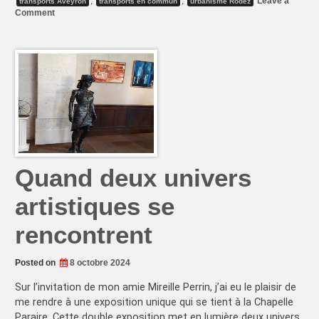
,
,
Leave a
transports Aveyron
transports en commun
urbanisme Rodez
on
Comment
Bus
gratuits
à
Rodez
–
pas
si
terrible
Quand deux univers
artistiques se
rencontrent
Posted on
8 octobre 2024
Sur l’invitation de mon amie Mireille Perrin, j’ai eu le plaisir de
me rendre à une exposition unique qui se tient à la Chapelle
Paraire. Cette double exposition met en lumière deux univers