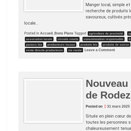
Manger local, simple et
recherche de produits 
savoureux, cultivés prè
locale…
Posted in
Accueil
,
Bons Plans
Tagged
,
agriculture de proximité
a
,
,
,
association locale
circuits courts
consommation responsable
é
,
,
,
paniers bio
producteurs locaux
produits bio
produits de saison
on
,
Leave a Comment
vente directe producteurs
vie rurale
Manger
local,
simple
et
bio
grâce
aux
Nouveau v
Loco-
Motivés
de Rodez
Posted on
31 mars 2025
Située en plein cœur de
toutes les personnes so
chaleureusement tenue p