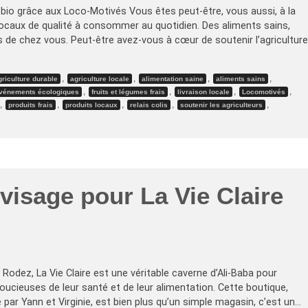
 bio grâce aux Loco-Motivés Vous êtes peut-être, vous aussi, à la
locaux de qualité à consommer au quotidien. Des aliments sains,
s de chez vous. Peut-être avez-vous à cœur de soutenir l’agriculture
,
,
,
,
griculture durable
agriculture locale
alimentation saine
aliments sains
,
,
,
,
vénements écologiques
fruits et légumes frais
livraison locale
Locomotivés
,
,
,
,
,
produits frais
produits locaux
relais colis
soutenir les agriculteurs
isage pour La Vie Claire
 Rodez, La Vie Claire est une véritable caverne d’Ali-Baba pour
ucieuses de leur santé et de leur alimentation. Cette boutique,
ar Yann et Virginie, est bien plus qu’un simple magasin, c’est un…