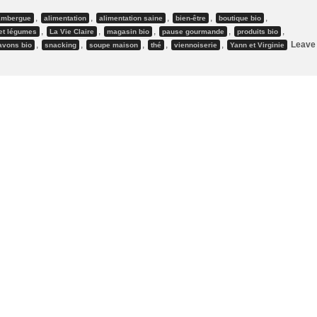
,
,
,
,
,
'Embergue
alimentation
alimentation saine
bien-être
boutique bio
,
,
,
,
,
 et légumes
La Vie Claire
magasin bio
pause gourmande
produits bio
,
,
,
,
,
Leave
avons bio
snacking
soupe maison
thé
viennoiserie
Yann et Virginie