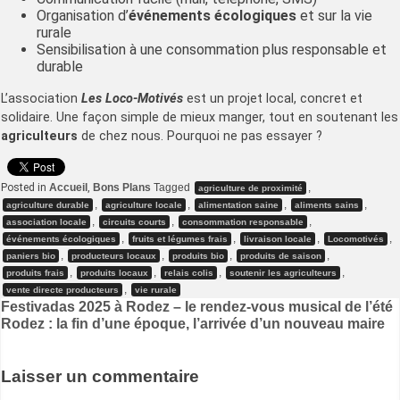
Organisation d’
événements écologiques
et sur la vie
rurale
Sensibilisation à une consommation plus responsable et
durable
L’association
Les Loco-Motivés
est un projet local, concret et
solidaire. Une façon simple de mieux manger, tout en soutenant les
agriculteurs
de chez nous. Pourquoi ne pas essayer ?
Posted in
Accueil
,
Bons Plans
Tagged
,
agriculture de proximité
,
,
,
,
agriculture durable
agriculture locale
alimentation saine
aliments sains
,
,
,
association locale
circuits courts
consommation responsable
,
,
,
,
événements écologiques
fruits et légumes frais
livraison locale
Locomotivés
,
,
,
,
paniers bio
producteurs locaux
produits bio
produits de saison
,
,
,
,
produits frais
produits locaux
relais colis
soutenir les agriculteurs
,
vente directe producteurs
vie rurale
Navigation
Festivadas 2025 à Rodez – le rendez-vous musical de l’été
Rodez : la fin d’une époque, l’arrivée d’un nouveau maire
de
l’article
Laisser un commentaire