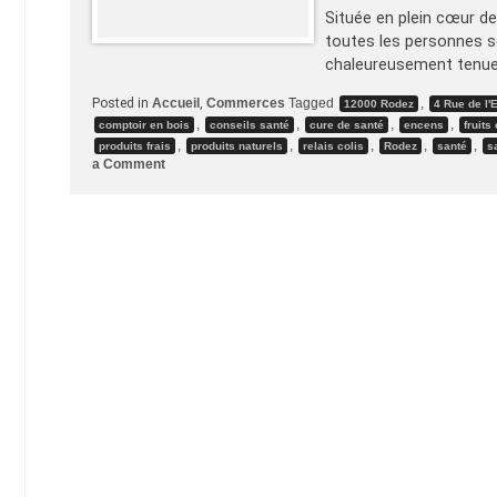
Située en plein cœur de
toutes les personnes so
chaleureusement tenue p
Posted in
Accueil
,
Commerces
Tagged
,
12000 Rodez
4 Rue de l
,
,
,
,
comptoir en bois
conseils santé
cure de santé
encens
fruits
,
,
,
,
,
produits frais
produits naturels
relais colis
Rodez
santé
s
on
a Comment
Nouveau
visage
pour
La
Vie
Claire
de
Rodez