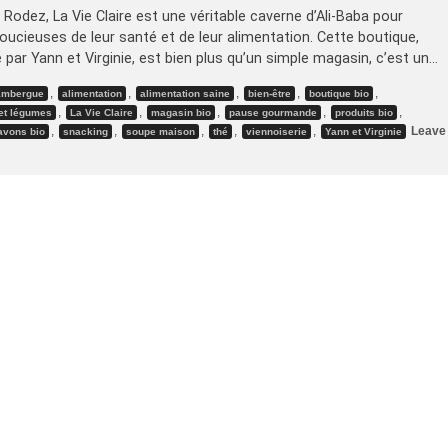
 Rodez, La Vie Claire est une véritable caverne d’Ali-Baba pour
ucieuses de leur santé et de leur alimentation. Cette boutique,
ar Yann et Virginie, est bien plus qu’un simple magasin, c’est un…
,
,
,
,
,
'Embergue
alimentation
alimentation saine
bien-être
boutique bio
,
,
,
,
,
 et légumes
La Vie Claire
magasin bio
pause gourmande
produits bio
,
,
,
,
,
Leave
avons bio
snacking
soupe maison
thé
viennoiserie
Yann et Virginie