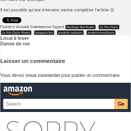
Il est possible qu’une interview vienne compléter l’article 😉
Posted in
Accueil
,
Commerces
Tagged
,
,
Boutique Bio Rodez
La Vie Claire
,
,
,
La Vie Claire Rodez
magasin bio
produits naturels
professionnalisme
Navigation
Local à louer
Danse de rue
de
l’article
Laisser un commentaire
Vous devez
pour publier un commentaire.
vous connecter