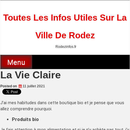
Skip
to
content
Toutes Les Infos Utiles Sur La
Ville De Rodez
Rodezinfos.fr
Menu
La Vie Claire
Posted on
11 juillet 2021
J’ai mes habitudes dans cette boutique bio et je pense que vous
allez comprendre pourquoi.
Produits bio
Je fais attention à mon alimentation et si je n’y achète pas tout, j’y