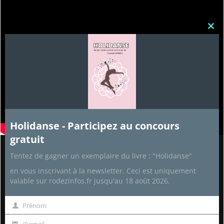
Clos
this
mod
Holidanse - Participez au concours
gratuit
Tentez de gagner un exemplaire du livre : "Holidanse"
Partenaires
en vous inscrivant à la newsletter. Ceci est uniquement
Recettes de cuisine
valable sur rodezinfos.fr jusqu'au 18 août 2026.
Aide Informatique
Développement personnel
Prénom
Prénom
Sophrologie-Relaxation
Business rentable