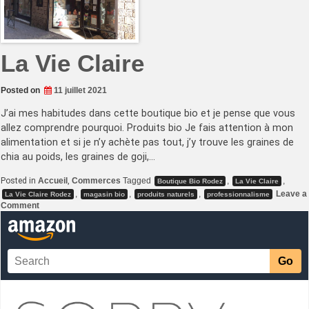
La Vie Claire
Posted on
11 juillet 2021
J’ai mes habitudes dans cette boutique bio et je pense que vous
allez comprendre pourquoi. Produits bio Je fais attention à mon
alimentation et si je n’y achète pas tout, j’y trouve les graines de
chia au poids, les graines de goji,…
Posted in
Accueil
,
Commerces
Tagged
,
,
Boutique Bio Rodez
La Vie Claire
,
,
,
Leave a
La Vie Claire Rodez
magasin bio
produits naturels
professionnalisme
on
Comment
La
Vie
Claire