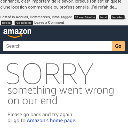
confiance, c’est important de le savoir, lorsque l’on est en quête
d’une location commerciale ou professionnelle. J’ai refait de…
Posted in
Accueil
,
Commerces
,
Infos
Tagged
,
,
,
67 rue Béteille
local
location
on
,
Leave a Comment
Rodez
rue Béteille
Local
à
louer