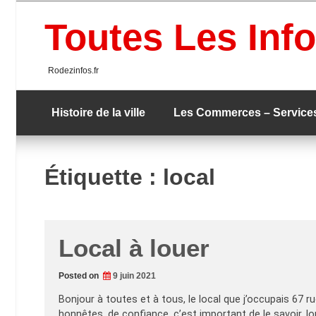
Skip
to
Toutes Les Info
content
Rodezinfos.fr
Histoire de la ville
Les Commerces – Service
Étiquette :
local
Local à louer
Posted on
9 juin 2021
Bonjour à toutes et à tous, le local que j’occupais 67 r
honnêtes, de confiance, c’est important de le savoir, l