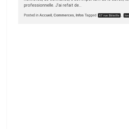
professionnelle. J’ai refait de…
Posted in
Accueil
,
Commerces
,
Infos
Tagged
,
67 rue Béteille
loc