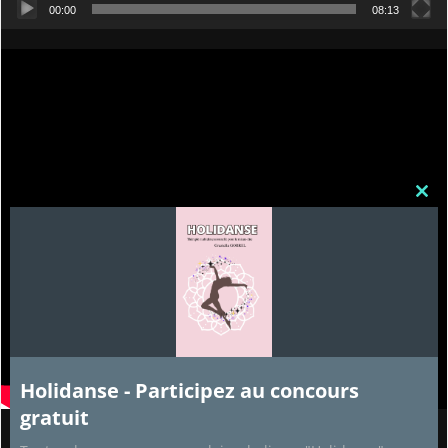
00:00
08:13
Clos
this
mod
Holidanse - Participez au concours
gratuit