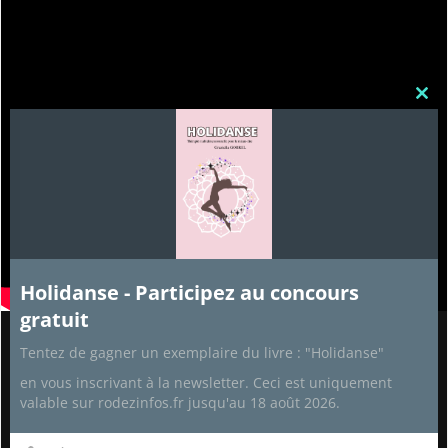
Clos
this
mod
Holidanse - Participez au concours
gratuit
Tentez de gagner un exemplaire du livre : "Holidanse"
Partenaires
en vous inscrivant à la newsletter. Ceci est uniquement
Recettes de cuisine
valable sur rodezinfos.fr jusqu'au 18 août 2026.
Aide Informatique
Développement personnel