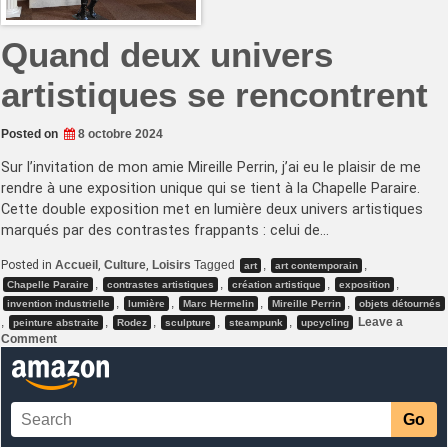
Quand deux univers
artistiques se rencontrent
Posted on
8 octobre 2024
Sur l’invitation de mon amie Mireille Perrin, j’ai eu le plaisir de me
rendre à une exposition unique qui se tient à la Chapelle Paraire.
Cette double exposition met en lumière deux univers artistiques
marqués par des contrastes frappants : celui de…
Posted in
Accueil
,
Culture
,
Loisirs
Tagged
,
,
art
art contemporain
,
,
,
,
Chapelle Paraire
contrastes artistiques
création artistique
exposition
,
,
,
,
invention industrielle
lumière
Marc Hermelin
Mireille Perrin
objets détournés
,
,
,
,
,
Leave a
peinture abstraite
Rodez
sculpture
steampunk
upcycling
on
Comment
Quand
deux
univers
artistiques
se
rencontrent