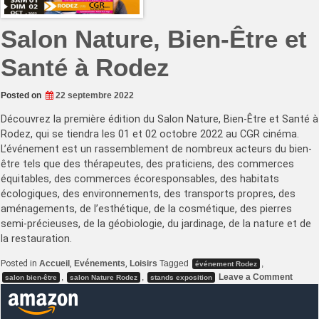
Salon Nature, Bien-Être et
Santé à Rodez
Posted on
22 septembre 2022
Découvrez la première édition du Salon Nature, Bien-Être et Santé à
Rodez, qui se tiendra les 01 et 02 octobre 2022 au CGR cinéma.
L’événement est un rassemblement de nombreux acteurs du bien-
être tels que des thérapeutes, des praticiens, des commerces
équitables, des commerces écoresponsables, des habitats
écologiques, des environnements, des transports propres, des
aménagements, de l’esthétique, de la cosmétique, des pierres
semi-précieuses, de la géobiologie, du jardinage, de la nature et de
la restauration.
Posted in
Accueil
,
Evénements
,
Loisirs
Tagged
,
événement Rodez
on
,
,
Leave a Comment
salon bien-être
salon Nature Rodez
stands exposition
Salon
Nature
Bien-
Être