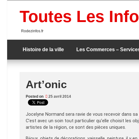
Skip
to
Toutes Les Info
content
Rodezinfos.fr
Histoire de la ville
Les Commerces – Service
Art’onic
Posted on
25 avril 2014
Jocelyne Normand sera ravie de vous recevoir dans sa b
C’est avec un soin tout particulier qu’elle choisit les ob
artistes de la région, ce sont des pièces uniques.
Bijoux, objets de décorations, vaisselle, peinture, il y e