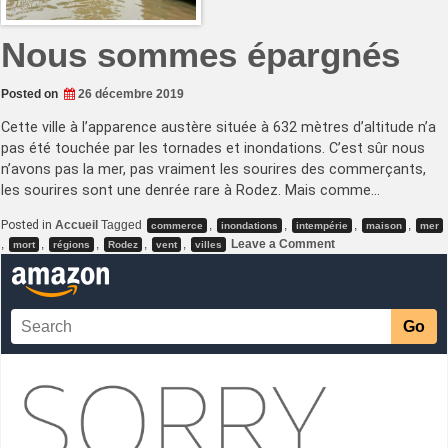
Nous sommes épargnés
Posted on
26 décembre 2019
Cette ville à l’apparence austère située à 632 mètres d’altitude n’a
pas été touchée par les tornades et inondations. C’est sûr nous
n’avons pas la mer, pas vraiment les sourires des commerçants,
les sourires sont une denrée rare à Rodez. Mais comme…
Posted in
Accueil
Tagged
,
,
,
,
commerce
inondations
intempérie
maison
mer
on
,
,
,
,
,
Leave a Comment
mort
régions
Rodez
vent
villes
Nous
sommes
épargnés