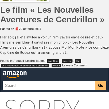
Le film « Les Nouvelles
Aventures de Cendrillon »
Posted on
29 octobre 2017
Hier soir, j’ai été invitée à voir un film, j’avais envie de rire et deux
films me semblaient satisfaire mon choix : « Les Nouvelles
Aventures de Cendrillon » et « Epouse Moi Mon Pote ». Le complexe
Cap Ciné de Rodez est vraiment grand et…
Posted in
Accueil
,
Loisirs
Tagged
,
,
,
Cap Ciné
cinéma
film
on
,
Leave a Comment
Les Nouvelles Aventures de Cendrillon
Rodez
Le
film
« Les
Nouvelles
Aventures
de
Cendrillon »