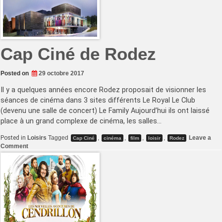
l
Cap Ciné de Rodez
Posted on
29 octobre 2017
Il y a quelques années encore Rodez proposait de visionner les
séances de cinéma dans 3 sites différents Le Royal Le Club
(devenu une salle de concert) Le Family Aujourd’hui ils ont laissé
place à un grand complexe de cinéma, les salles…
Posted in
Loisirs
Tagged
,
,
,
,
Leave a
Cap Ciné
cinéma
film
loisir
Rodez
on
Comment
Cap
Ciné
de
Rodez