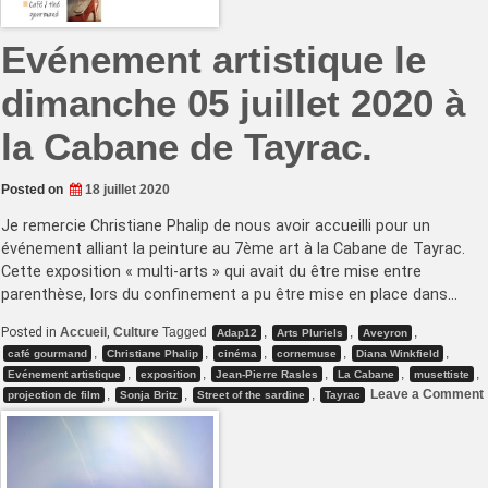
Evénement artistique le
dimanche 05 juillet 2020 à
la Cabane de Tayrac.
Posted on
18 juillet 2020
Je remercie Christiane Phalip de nous avoir accueilli pour un
événement alliant la peinture au 7ème art à la Cabane de Tayrac.
Cette exposition « multi-arts » qui avait du être mise entre
parenthèse, lors du confinement a pu être mise en place dans…
Posted in
Accueil
,
Culture
Tagged
,
,
,
Adap12
Arts Pluriels
Aveyron
,
,
,
,
,
café gourmand
Christiane Phalip
cinéma
cornemuse
Diana Winkfield
,
,
,
,
,
Evénement artistique
exposition
Jean-Pierre Rasles
La Cabane
musettiste
,
,
,
Leave a Comment
projection de film
Sonja Britz
Street of the sardine
Tayrac
l
j