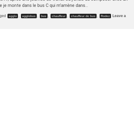
que je monte dans le bus C qui m’amène dans…
gged
,
,
,
,
,
Leave a
agglo
agglobus
bus
chauffeur
chauffeur de bus
Rodez