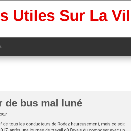
s Utiles Sur La Vi
s
r de bus mal luné
2017
tif de tous les conducteurs de Rodez heureusement, mais ce soir,
017, après une journée de travail où j’avais du composer avec un