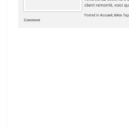
client remonté, voici 
Posted in
Accueil
,
Infos
Ta
on
Comment
Chauffeur
de
bus
mal
luné