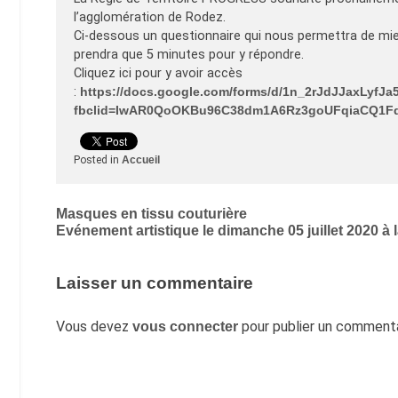
l’agglomération de Rodez.
Ci-dessous un questionnaire qui nous permettra de m
prendra que 5 minutes pour y répondre.
Cliquez ici pour y avoir accès
:
https://docs.google.com/forms/d/1n_2rJdJJaxLyf
fbclid=IwAR0QoOKBu96C38dm1A6Rz3goUFqiaCQ1Fq
Posted in
Accueil
Navigation
Masques en tissu couturière
Evénement artistique le dimanche 05 juillet 2020 à
de
l’article
Laisser un commentaire
Vous devez
pour publier un commenta
vous connecter