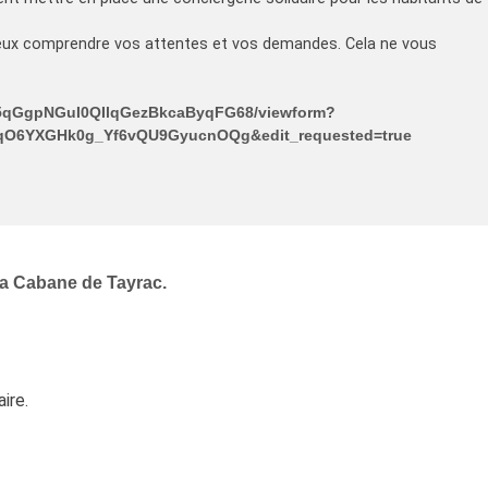
ieux comprendre vos attentes et vos demandes. Cela ne vous
Ja5qGgpNGuI0QIlqGezBkcaByqFG68/viewform?
O6YXGHk0g_Yf6vQU9GyucnOQg&edit_requested=true
 la Cabane de Tayrac.
ire.