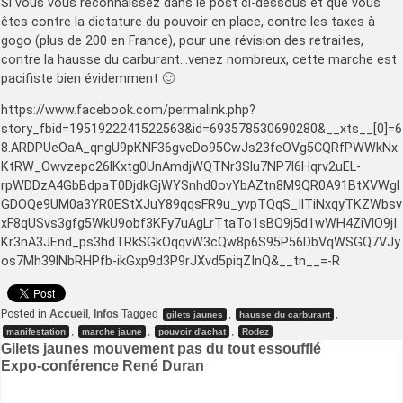
Si vous vous reconnaissez dans le post ci-dessous et que vous
êtes contre la dictature du pouvoir en place, contre les taxes à
gogo (plus de 200 en France), pour une révision des retraites,
contre la hausse du carburant…venez nombreux, cette marche est
pacifiste bien évidemment 🙂
https://www.facebook.com/permalink.php?
story_fbid=1951922241522563&id=693578530690280&__xts__[0]=6
8.ARDPUeOaA_qngU9pKNF36gveDo95CwJs23feOVg5CQRfPWWkNx
KtRW_Owvzepc26lKxtg0UnAmdjWQTNr3Slu7NP7l6Hqrv2uEL-
rpWDDzA4GbBdpaT0DjdkGjWYSnhd0ovYbAZtn8M9QR0A91BtXVWgl
GDOQe9UM0a3YR0EStXJuY89qqsFR9u_yvpTQqS_IlTiNxqyTKZWbsv
xF8qUSvs3gfg5WkU9obf3KFy7uAgLrTtaTo1sBQ9j5d1wWH4ZiVlO9jI
Kr3nA3JEnd_ps3hdTRkSGkOqqvW3cQw8p6S95P56DbVqWSGQ7VJy
os7Mh39lNbRHPfb-ikGxp9d3P9rJXvd5piqZInQ&__tn__=-R
Posted in
Accueil
,
Infos
Tagged
,
,
gilets jaunes
hausse du carburant
,
,
,
manifestation
marche jaune
pouvoir d'achat
Rodez
Navigation
Gilets jaunes mouvement pas du tout essoufflé
Expo-conférence René Duran
de
l’article