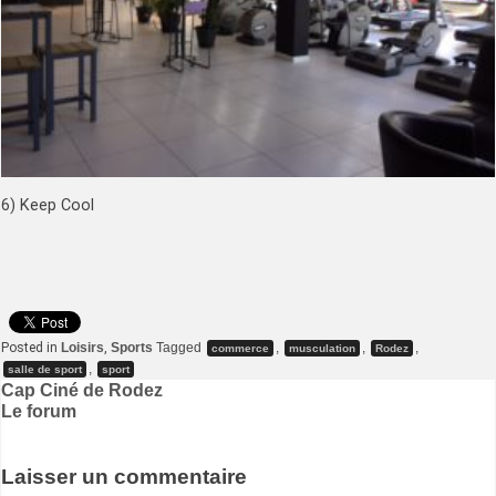
6) Keep Cool
Posted in
Loisirs
,
Sports
Tagged
,
,
,
commerce
musculation
Rodez
,
salle de sport
sport
Navigation
Cap Ciné de Rodez
Le forum
de
l’article
Laisser un commentaire