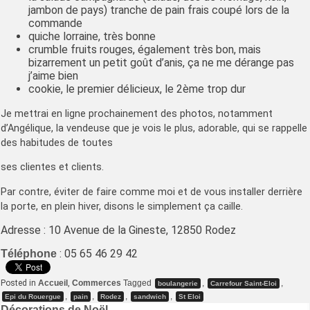
jambon de pays) tranche de pain frais coupé lors de la
commande
quiche lorraine, très bonne
crumble fruits rouges, également très bon, mais
bizarrement un petit goût d’anis, ça ne me dérange pas
j’aime bien
cookie, le premier délicieux, le 2ème trop dur
Je mettrai en ligne prochainement des photos, notamment
d’Angélique, la vendeuse que je vois le plus, adorable, qui se rappelle
des habitudes de toutes
ses clientes et clients.
Par contre, éviter de faire comme moi et de vous installer derrière
la porte, en plein hiver, disons le simplement ça caille.
Adresse : 10 Avenue de la Gineste, 12850 Rodez
:
05 65 46 29 42
Téléphone
Posted in
Accueil
,
Commerces
Tagged
,
,
boulangerie
Carrefour Saint-Eloi
,
,
,
,
Epi du Rouergue
pain
Rodez
sandwich
St Eloi
Décorations de Noël