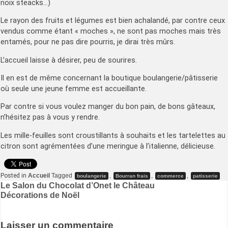
noix steacks…)
Le rayon des fruits et légumes est bien achalandé, par contre ceux
vendus comme étant « moches », ne sont pas moches mais très
entamés, pour ne pas dire pourris, je dirai très mûrs.
L’accueil laisse à désirer, peu de sourires.
Il en est de même concernant la boutique boulangerie/pâtisserie
où seule une jeune femme est accueillante.
Par contre si vous voulez manger du bon pain, de bons gâteaux,
n’hésitez pas à vous y rendre.
Les mille-feuilles sont croustillants à souhaits et les tartelettes au
citron sont agrémentées d’une meringue à l’italienne, délicieuse.
Posted in
Accueil
Tagged
,
,
,
boulangerie
Bourran frais
commerce
patisserie
Navigation
Le Salon du Chocolat d’Onet le Château
Décorations de Noël
de
l’article
Laisser un commentaire