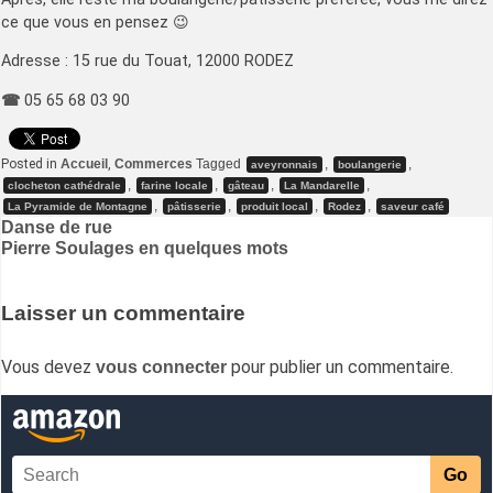
ce que vous en pensez 😉
Adresse : 15 rue du Touat, 12000 RODEZ
☎
05 65 68 03 90
Posted in
Accueil
,
Commerces
Tagged
,
,
aveyronnais
boulangerie
,
,
,
,
clocheton cathédrale
farine locale
gâteau
La Mandarelle
,
,
,
,
La Pyramide de Montagne
pâtisserie
produit local
Rodez
saveur café
Navigation
Danse de rue
Pierre Soulages en quelques mots
de
l’article
Laisser un commentaire
Vous devez
pour publier un commentaire.
vous connecter