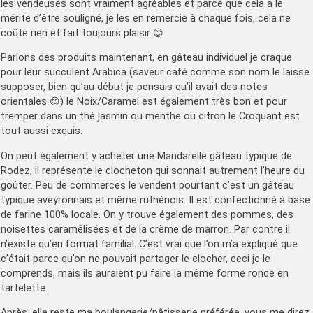
les vendeuses sont vraiment agréables et parce que cela a le
mérite d’être souligné, je les en remercie à chaque fois, cela ne
coûte rien et fait toujours plaisir 😊
Parlons des produits maintenant, en gâteau individuel je craque
pour leur succulent Arabica (saveur café comme son nom le laisse
supposer, bien qu’au début je pensais qu’il avait des notes
orientales 😊) le Noix/Caramel est également très bon et pour
tremper dans un thé jasmin ou menthe ou citron le Croquant est
tout aussi exquis.
On peut également y acheter une Mandarelle gâteau typique de
Rodez, il représente le clocheton qui sonnait autrement l’heure du
goûter. Peu de commerces le vendent pourtant c’est un gâteau
typique aveyronnais et même ruthénois. Il est confectionné à base
de farine 100% locale. On y trouve également des pommes, des
noisettes caramélisées et de la crème de marron. Par contre il
n’existe qu’en format familial. C’est vrai que l’on m’a expliqué que
c’était parce qu’on ne pouvait partager le clocher, ceci je le
comprends, mais ils auraient pu faire la même forme ronde en
tartelette.
Après, elle reste ma boulangerie/pâtisserie préférée, vous me direz