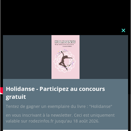
Clos
this
mod
Holidanse - Participez au concours
gratuit
Tentez de gagner un exemplaire du livre : "Holidanse"
Partenaires
en vous inscrivant à la newsletter. Ceci est uniquement
valable sur rodezinfos.fr jusqu'au 18 août 2026.
Recettes de cuisine
Aide Informatique