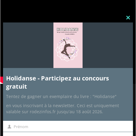
Clos
this
mod
Holidanse - Participez au concours
gratuit
Tentez de gagner un exemplaire du livre : "Holidanse"
Partenaires
en vous inscrivant à la newsletter. Ceci est uniquement
valable sur rodezinfos.fr jusqu'au 18 août 2026.
Recettes de cuisine
Aide Informatique
Développement personnel
Prénom
Prénom
Sophrologie-Relaxation
Business rentable