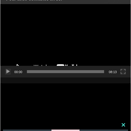
Lecteur
vidéo
00:00
08:13
Clos