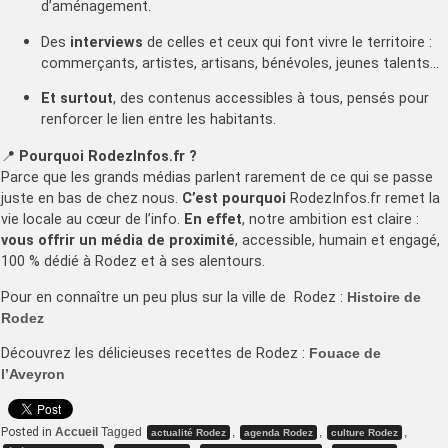
d’aménagement.
Des
interviews
de celles et ceux qui font vivre le territoire :
commerçants, artistes, artisans, bénévoles, jeunes talents…
Et surtout
, des contenus accessibles à tous, pensés pour
renforcer le lien entre les habitants.
📍
Pourquoi RodezInfos.fr ?
Parce que les grands médias parlent rarement de ce qui se passe
juste en bas de chez nous.
C’est pourquoi
RodezInfos.fr remet la
vie locale au cœur de l’info.
En effet
, notre ambition est claire :
vous offrir un média de proximité
, accessible, humain et engagé,
100 % dédié à Rodez et à ses alentours.
Pour en connaître un peu plus sur la ville de Rodez :
Histoire de
Rodez
Découvrez les délicieuses recettes de Rodez :
Fouace de
l’Aveyron
Posted in
Accueil
Tagged
,
,
,
actualité Rodez
agenda Rodez
culture Rodez