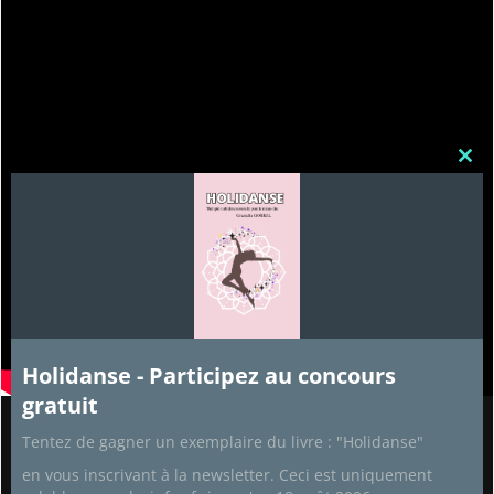
Clos
this
mod
Holidanse - Participez au concours
gratuit
Tentez de gagner un exemplaire du livre : "Holidanse"
Partenaires
en vous inscrivant à la newsletter. Ceci est uniquement
Recettes de cuisine