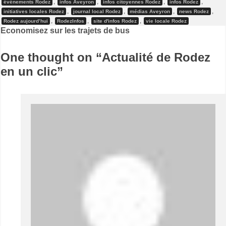
,
,
,
,
événements Rodez
infos Aveyron
infos citoyennes Rodez
infos Rodez
,
,
,
,
initiatives locales Rodez
journal local Rodez
médias Aveyron
news Rodez
,
,
,
Rodez aujourd’hui
RodezInfos
site d'infos Rodez
vie locale Rodez
Navigation
Economisez sur les trajets de bus
de
One thought on “
Actualité de Rodez
l’article
en un clic
”