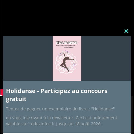
Clos
this
mod
Holidanse - Participez au concours
gratuit
Tentez de gagner un exemplaire du livre : "Holidanse"
Partenaires
en vous inscrivant à la newsletter. Ceci est uniquement
Recettes de cuisine
valable sur rodezinfos.fr jusqu'au 18 août 2026.
Aide Informatique